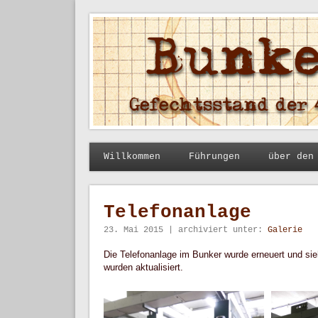
Bunker Ladeburg
41. Fla-Raketenbrigade "Hermann Duncker"
Willkommen
Führungen
über den
Telefonanlage
23. Mai 2015 | archiviert unter:
Galerie
Die Telefonanlage im Bunker wurde erneuert und sie
wurden aktualisiert.